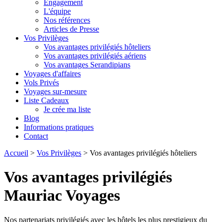
Engagement
L'équipe
Nos références
Articles de Presse
Vos Privilèges
Vos avantages privilégiés hôteliers
Vos avantages privilégiés aériens
Vos avantages Serandipians
Voyages d'affaires
Vols Privés
Voyages sur-mesure
Liste Cadeaux
Je crée ma liste
Blog
Informations pratiques
Contact
Accueil
>
Vos Privilèges
>
Vos avantages privilégiés hôteliers
Vos avantages privilégiés
Mauriac Voyages
Nos partenariats privilégiés avec les hôtels les plus prestigieux du