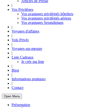
Articles de Presse
|
Vos Privilèges
Vos avantages privilégiés hôteliers
Vos avantages privilégiés aériens
Vos avantages Serandipians
|
Voyages d'affaires
|
Vols Privés
|
Voyages sur-mesure
|
Liste Cadeaux
Je crée ma liste
|
Blog
|
Informations pratiques
|
Contact
Open Menu
Présentation